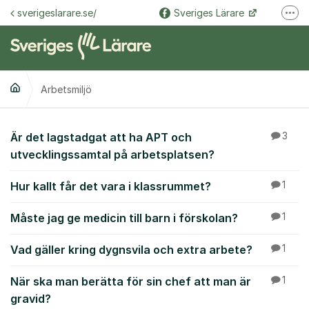
Hoppa till innehåll
sverigeslarare.se/
Sveriges Lärare
Fler
@sverigeslarare.se
Sveriges Lärare
Arbetsmiljö
Arbetsmiljö
Är det lagstadgat att ha APT och
3
utvecklingssamtal på arbetsplatsen?
Hur kallt får det vara i klassrummet?
1
Måste jag ge medicin till barn i förskolan?
1
Vad gäller kring dygnsvila och extra arbete?
1
När ska man berätta för sin chef att man är
1
gravid?