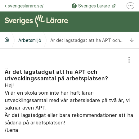
Hoppa till innehåll
sverigeslarare.se/
Sveriges Lärare
Fler
@sverigeslarare.se
Sveriges Lärare
Ti
Arbetsmiljö
Är det lagstadgat att ha APT och utvecklingssamtal på arbetsplatsen?
Visa
Är det lagstadgat att ha APT och
utvecklingssamtal på arbetsplatsen?
Hej!
Vi är en skola som inte har haft lärar-
utvecklingssamtal med vår arbetsledare på två år, vi
saknar även APT.
Är det lagstadgat eller bara rekommendationer att ha
sådana på arbetsplatsen!
/Lena