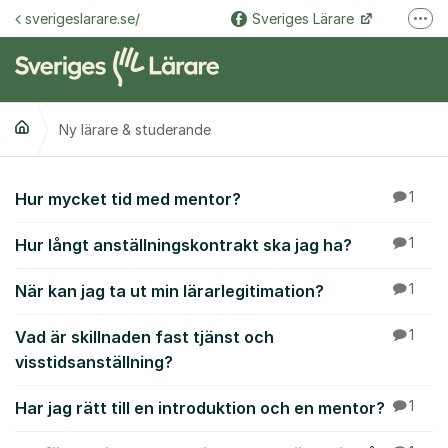
Hoppa till innehåll
sverigeslarare.se/
Sveriges Lärare
Fler
@sverigeslarare.se
Sveriges Lärare
Ny lärare & studerande
Ny lärare & studeran
Hur mycket tid med mentor?
1
Hur långt anställningskontrakt ska jag ha?
1
När kan jag ta ut min lärarlegitimation?
1
Vad är skillnaden fast tjänst och
1
visstidsanställning?
Har jag rätt till en introduktion och en mentor?
1