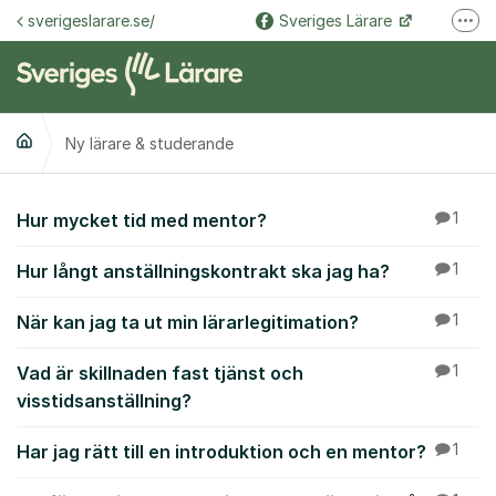
Hoppa till innehåll
sverigeslarare.se/
Sveriges Lärare
Fler
@sverigeslarare.se
Sveriges Lärare
Ny lärare & studerande
Ny lärare & studeran
Hur mycket tid med mentor?
1
Hur långt anställningskontrakt ska jag ha?
1
När kan jag ta ut min lärarlegitimation?
1
Vad är skillnaden fast tjänst och
1
visstidsanställning?
Har jag rätt till en introduktion och en mentor?
1