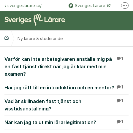
Hoppa till innehåll
sverigeslarare.se/
Sveriges Lärare
Fler
@sverigeslarare.se
Sveriges Lärare
Ny lärare & studerande
Ny lärare & studeran
Varför kan inte arbetsgivaren anställa mig på
1
en fast tjänst direkt när jag är klar med min
examen?
Har jag rätt till en introduktion och en mentor?
1
Vad är skillnaden fast tjänst och
1
visstidsanställning?
När kan jag ta ut min lärarlegitimation?
1