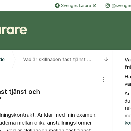
Sveriges Lärare
@sveriges
Om for
de
Vad är skillnaden fast tjänst och visstidsanställning?
Vä
Till senas
fr
Hä
Visa/dölj inst
va
ast tjänst och
Är
?
du
te
llningskontrakt. Är klar med min examen.
me
lnaderna mellan olika anställningsformer
ko
...vad är skillnaden mellan fast tjänst,