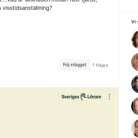
h visstidsanställning?
Vi
Följ inlägget
1
följare
Visa/dölj ins