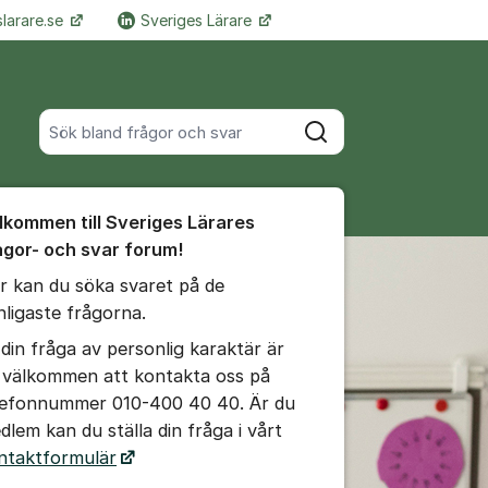
larare.se
Sveriges Lärare
Fler supportlänkar
Sök bland alla inlägg
Sök
umet
lkommen till Sveriges Lärares
te kommentaren
ågor- och svar forum!
r kan du söka svaret på de
ällningar för inlägg/kommentar
nligaste frågorna.
 din fråga av personlig karaktär är
 välkommen att kontakta oss på
lefonnummer 010-400 40 40. Är du
dlem kan du ställa din fråga i vårt
ntaktformulär