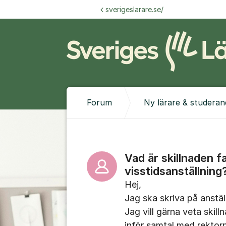
Hoppa till innehåll
sverigeslarare.se/
Forum
Ny lärare & studeran
Vad är skillnaden f
visstidsanställning
Hej,
Jag ska skriva på anstä
Jag vill gärna veta skil
inför samtal med rektorn.