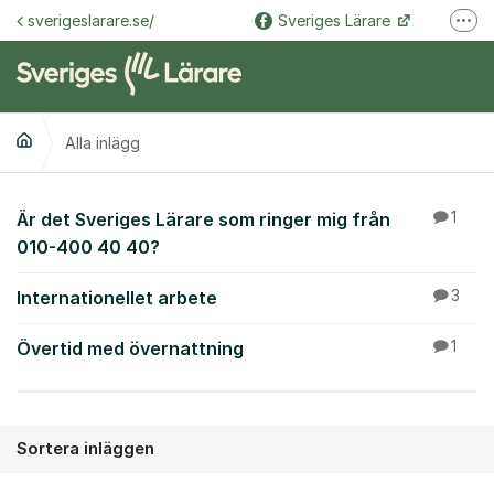
Hoppa till innehåll
sverigeslarare.se/
Sveriges Lärare
Fler
@sverigeslarare.se
Sveriges Lärare
Alla inlägg
Alla inlägg
Är det Sveriges Lärare som ringer mig från
1
010-400 40 40?
Internationellet arbete
3
Övertid med övernattning
1
Sortera inläggen