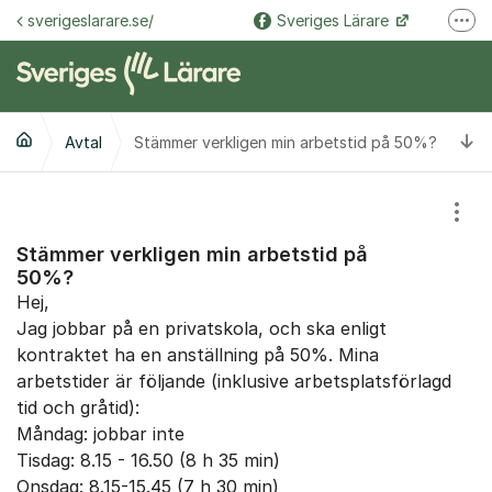
Hoppa till innehåll
sverigeslarare.se/
Sveriges Lärare
Fler
@sverigeslarare.se
Sveriges Lärare
Ti
Avtal
Stämmer verkligen min arbetstid på 50%?
Visa
Stämmer verkligen min arbetstid på
50%?
Hej,
Jag jobbar på en privatskola, och ska enligt
kontraktet ha en anställning på 50%. Mina
arbetstider är följande (inklusive arbetsplatsförlagd
tid och gråtid):
Måndag: jobbar inte
Tisdag: 8.15 - 16.50 (8 h 35 min)
Onsdag: 8.15-15.45 (7 h 30 min)