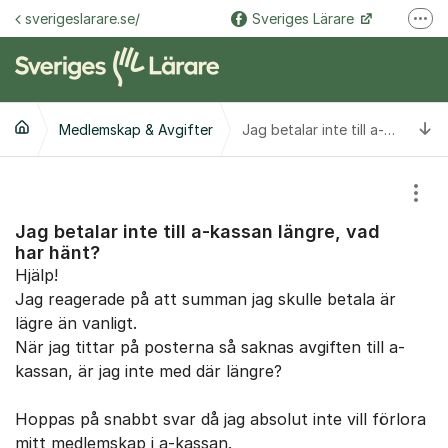
Hoppa till innehåll
sverigeslarare.se/
Sveriges Lärare
Fler
@sverigeslarare.se
Sveriges Lärare
Ti
Medlemskap & Avgifter
Jag betalar inte till a-kassan längre, vad har hänt?
Visa
Jag betalar inte till a-kassan längre, vad
har hänt?
Hjälp!
Jag reagerade på att summan jag skulle betala är
lägre än vanligt.
När jag tittar på posterna så saknas avgiften till a-
kassan, är jag inte med där längre?
Hoppas på snabbt svar då jag absolut inte vill förlora
mitt medlemskap i a-kassan.