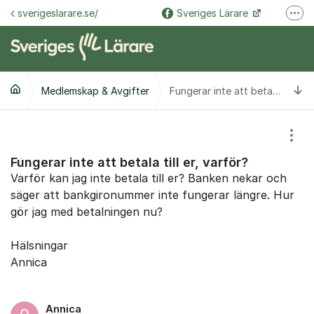
Hoppa till innehåll
sverigeslarare.se/
Sveriges Lärare
Fler
@sverigeslarare.se
Sveriges Lärare
Ti
Medlemskap & Avgifter
Fungerar inte att betala till er, varför?
Visa
Fungerar inte att betala till er, varför?
Varför kan jag inte betala till er? Banken nekar och
säger att bankgironummer inte fungerar längre. Hur
gör jag med betalningen nu?
Hälsningar
Annica
Annica