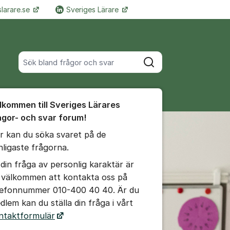
larare.se
Sveriges Lärare
Fler supportlänkar
Sök bland alla inlägg
Sök
umet
lkommen till Sveriges Lärares
te kommentaren
ågor- och svar forum!
r kan du söka svaret på de
ällningar för inlägg/kommentar
nligaste frågorna.
 din fråga av personlig karaktär är
 välkommen att kontakta oss på
lefonnummer 010-400 40 40. Är du
dlem kan du ställa din fråga i vårt
ntaktformulär