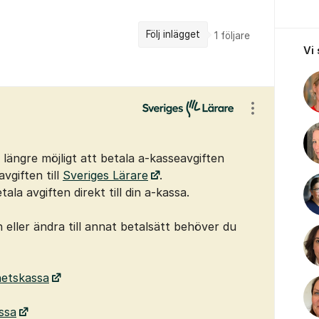
Följ inlägget
1
följare
Vi
Visa/dölj ins
e längre möjligt att betala a-kasseavgiften
giften till
Sveriges Lärare
.
a avgiften direkt till din a-kassa.
 eller ändra till annat betalsätt behöver du
hetskassa
ssa