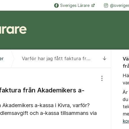
Sveriges Lärare
@sveriges
Om for
er
Varför har jag fått faktura från Akademikers a-kassa i Kivra?
Vä
Till senas
fr
Hä
Visa/dölj inst
va
 faktura från Akademikers a-
Är
du
n Akademikers a-kassa i Kivra, varför?
te
medlemsavgift och a-kassa tillsammans via
me
ko