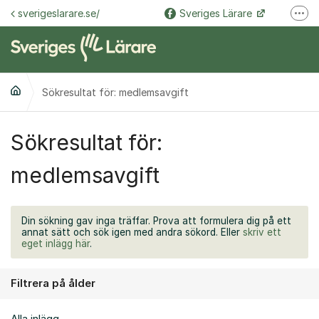
Hoppa till innehåll
sverigeslarare.se/
Sveriges Lärare
Fler
@sverigeslarare.se
Sveriges Lärare
Sökresultat för: medlemsavgift
Sökresultat för:
medlemsavgift
Din sökning gav inga träffar. Prova att formulera dig på ett
annat sätt och sök igen med andra sökord. Eller
skriv ett
eget inlägg här
.
Filtrera på ålder