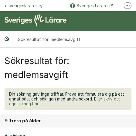
Hoppa till innehåll
sverigeslarare.se/
Sveriges Lärare
Fler
@sverigeslarare.se
Sveriges Lärare
Sökresultat för: medlemsavgift
Sökresultat för:
medlemsavgift
Din sökning gav inga träffar. Prova att formulera dig på ett
annat sätt och sök igen med andra sökord. Eller
skriv ett
eget inlägg här
.
Filtrera på ålder