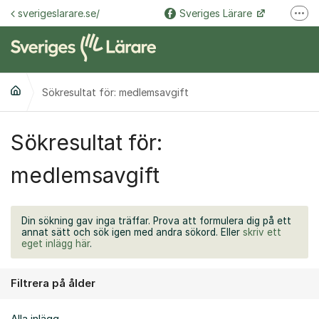
Hoppa till innehåll
sverigeslarare.se/
Sveriges Lärare
Fler
@sverigeslarare.se
Sveriges Lärare
Sökresultat för: medlemsavgift
Sökresultat för:
medlemsavgift
Din sökning gav inga träffar. Prova att formulera dig på ett
annat sätt och sök igen med andra sökord. Eller
skriv ett
eget inlägg här
.
Filtrera på ålder