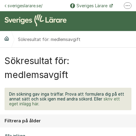
Hoppa till innehåll
sverigeslarare.se/
Sveriges Lärare
Fler
@sverigeslarare.se
Sveriges Lärare
Sökresultat för: medlemsavgift
Sökresultat för:
medlemsavgift
Din sökning gav inga träffar. Prova att formulera dig på ett
annat sätt och sök igen med andra sökord. Eller
skriv ett
eget inlägg här
.
Filtrera på ålder