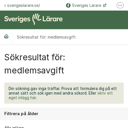
Hoppa till innehåll
sverigeslarare.se/
Sveriges Lärare
Fler
@sverigeslarare.se
Sveriges Lärare
Sökresultat för: medlemsavgift
Sökresultat för:
medlemsavgift
Din sökning gav inga träffar. Prova att formulera dig på ett
annat sätt och sök igen med andra sökord. Eller
skriv ett
eget inlägg här
.
Filtrera på ålder