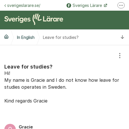
Hoppa till innehåll
sverigeslarare.se/
Sveriges Lärare
Fler
@sverigeslarare.se
Sveriges Lärare
Ti
In English
Leave for studies?
Visa
Leave for studies?
Hi!
My name is Gracie and I do not know how leave for
studies operates in Sweden.
Kind regards Gracie
Gracie