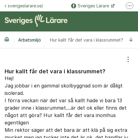
Hoppa till innehåll
sverigeslarare.se/
Sveriges Lärare
Fler
@sverigeslarare.se
Sveriges Lärare
Ti
Arbetsmiljö
Hur kallt får det vara i klassrummet?
Visa
Hur kallt får det vara i klassrummet?
Hej!
Jag jobbar i en gammal skolbyggnad som är dåligt
isolerad.
I förra veckan när det var så kallt hade vi bara 13
grader inne i klassrummet....är det ok eller finns det
något att göra? Hur kallt får det vara inomhus
egentligen
Min rektor säger att det bara är att klä på sig extra
mycket men jag tycker inte det är ok, det handlar ju